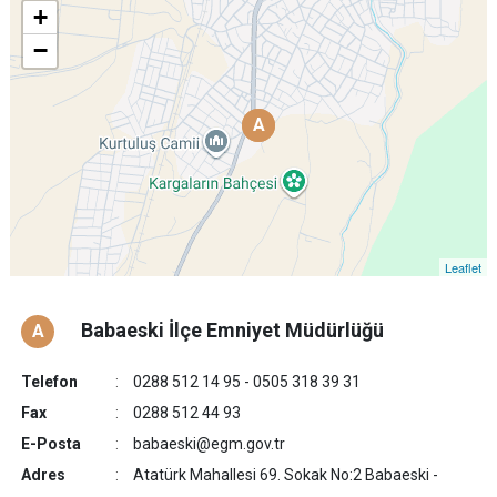
+
−
A
A
Leaflet
Babaeski İlçe Emniyet Müdürlüğü
A
Telefon
0288 512 14 95 - 0505 318 39 31
Fax
0288 512 44 93
E-Posta
babaeski@egm.gov.tr
Adres
Atatürk Mahallesi 69. Sokak No:2 Babaeski -